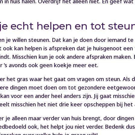
in huis halen. Overdrijf het alleen niet. En geef wat 
e echt helpen en tot steun
en je willen steunen. Dat kan je doen door iemand te
at ook kan helpen is afspreken dat je huisgenoot een
indt. Misschien kun je ook andere afspraken maken. B
r ’s avonds ook geen koekje meer eet.
der het gras waar het gaat om vragen om steun. Als 
dere dingen moet doen om tot gezondere eetgewoonte
 kan voor een ander heel anders zijn. Jij gaat missch
eelt misschien het niet drie keer opscheppen bij het
 je alleen maar verder van huis brengt, door dingen t
edbedoeld ook, het helpt jou niet verder. Bedenk dus 