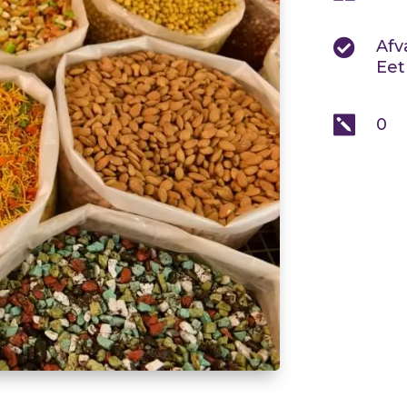

Afv
Eet

0