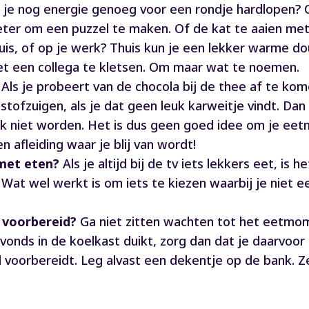
je nog energie genoeg voor een rondje hardlopen? Of 
eter om een puzzel te maken. Of de kat te aaien met
uis, of op je werk? Thuis kun je een lekker warme d
et een collega te kletsen. Om maar wat te noemen.
Als je probeert van de chocola bij de thee af te kom
tofzuigen, als je dat geen leuk karweitje vindt. Dan ru
lijk niet worden. Het is dus geen goed idee om je eet
 afleiding waar je blij van wordt!
 met eten?
Als je altijd bij de tv iets lekkers eet, 
x. Wat wel werkt is om iets te kiezen waarbij je niet 
d voorbereid?
Ga niet zitten wachten tot het eetmomen
 avonds in de koelkast duikt, zorg dan dat je daarvoor
d voorbereidt. Leg alvast een dekentje op de bank. 