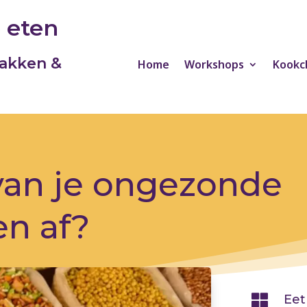
 eten
akken &
Home
Workshops
Kookc
van je ongezonde
n af?

Eet