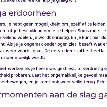
spraken over welke hulp je graag wilt!
 ga erdoorheen
s. Je hebt geen mogelijkheid om jezelf af te leiden, j
ren tot je beschikking om je te helpen. Soms moet je
ervelend voelen. Je wordt onrustig. En je kunt hier 
. Als je je ongemak onder ogen ziet, beseft wat er
weer voorbij gaat. De eerste keer zal het heel lasti
minder moeilijk wordt.
k niet werken als je heel moe, gestrest, of verdrieti
lijkheid proberen. Laat het ongemakkelijke gevoel m
meebewogen, en je komt ook weer veilig terug. Echt
etmomenten aan de slag ga,