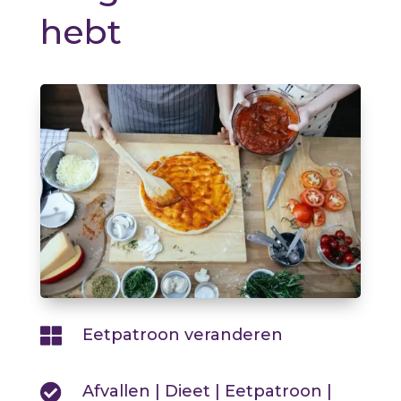
hebt

Eetpatroon veranderen

Afvallen
|
Dieet
|
Eetpatroon
|