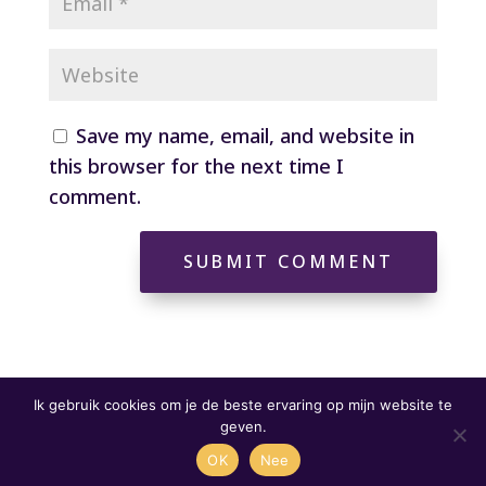
Save my name, email, and website in
this browser for the next time I
comment.
SUBMIT COMMENT
© Een nieuwe kijk op eten 2026 |
Ik gebruik cookies om je de beste ervaring op mijn website te
geven.
Algemene voorwaarden
|
OK
Nee
Privacyverklaring