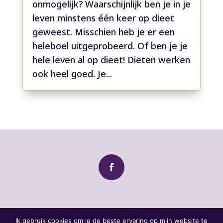
onmogelijk? Waarschijnlijk ben je in je
leven minstens één keer op dieet
geweest. Misschien heb je er een
heleboel uitgeprobeerd. Of ben je je
hele leven al op dieet! Diëten werken
ook heel goed. Je...
© Een nieuwe kijk op eten 2026 |
Ik gebruik cookies om je de beste ervaring op mijn website te